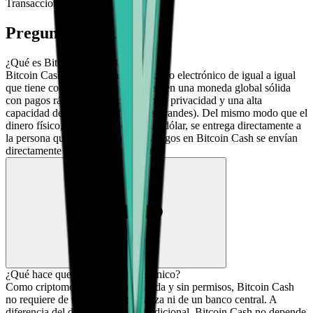
Transacciones Seguras
Preguntas frecuentes
¿Qué es Bitcoin Cash (BCH)?
Bitcoin Cash es un sistema de efectivo electrónico de igual a igual
que tiene como objetivo convertirse en una moneda global sólida
con pagos rápidos, microcomisiones, privacidad y una alta
capacidad de transacción (bloques grandes). Del mismo modo que el
dinero físico, como un billete de un dólar, se entrega directamente a
la persona que recibe el pago, los pagos en Bitcoin Cash se envían
directamente de una persona a otra.
¿Qué hace que Bitcoin Cash sea único?
Como criptomoneda descentralizada y sin permisos, Bitcoin Cash
no requiere de terceros de confianza ni de un banco central. A
diferencia del dinero fiduciario tradicional, Bitcoin Cash no depende