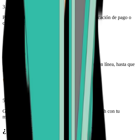
3. Realizar el pago
Paga tus Bitcoin Cash con tarjeta de crédito, aplicación de pago o
cuenta bancaria
4. Rastrea tu pedido
Controle el estado de su pedido de Bitcoin Cash en línea, hasta que
llegue a su billetera
5. Disfruta de tu libertad
Gasta, comercia, gestiona y protege tus Bitcoin Cash con tu
monedero de Bitcoin.com
¿Qué es Bitcoin Cash (BCH)?