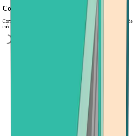
Comprar Bitcoin Cash
Compra Bitcoin Cash de forma rápida y sencilla usando tu tarjeta de
crédito, cuenta bancaria o aplicación de pago.