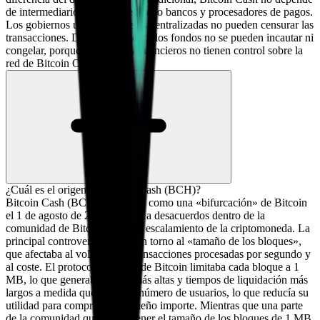
de intermediarios monetarios como bancos y procesadores de pagos.
Los gobiernos u otras empresas centralizadas no pueden censurar las
transacciones. Del mismo modo, los fondos no se pueden incautar ni
congelar, porque los terceros financieros no tienen control sobre la
red de Bitcoin Cash.
¿Cuál es el origen de Bitcoin Cash (BCH)?
Bitcoin Cash (BCH) se originó como una «bifurcación» de Bitcoin
el 1 de agosto de 2017, debido a desacuerdos dentro de la
comunidad de Bitcoin sobre el escalamiento de la criptomoneda. La
principal controversia giraba en torno al «tamaño de los bloques»,
que afectaba al volumen de transacciones procesadas por segundo y
al coste. El protocolo original de Bitcoin limitaba cada bloque a 1
MB, lo que generaba tarifas más altas y tiempos de liquidación más
largos a medida que crecía el número de usuarios, lo que reducía su
utilidad para compras de pequeño importe. Mientras que una parte
de la comunidad quería mantener el tamaño de los bloques de 1 MB