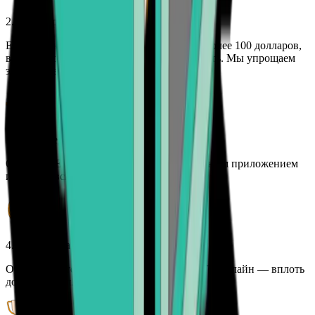
2. Подтвердите свою личность
Если вам нужна криптовалюта на сумму более 100 долларов,
вам необходимо подтвердить свою личность. Мы упрощаем
этот процесс.
3. Произведите оплату
Оплатите ETH кредитной картой, платежным приложением
или банковским счетом
4. Отслеживайте свой заказ
Отслеживайте статус вашего заказа на ETH онлайн — вплоть
до его поступления в ваш кошелек