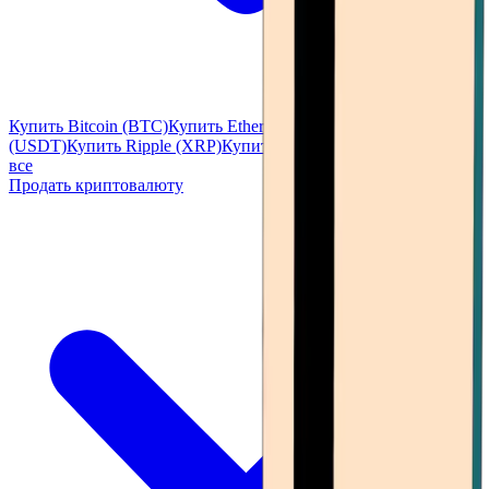
Купить Bitcoin (BTC)
Купить Ethereum (ETH)
Купить Tether
(USDT)
Купить Ripple (XRP)
Купить Solana (SOL)
Посмотреть
все
Продать криптовалюту