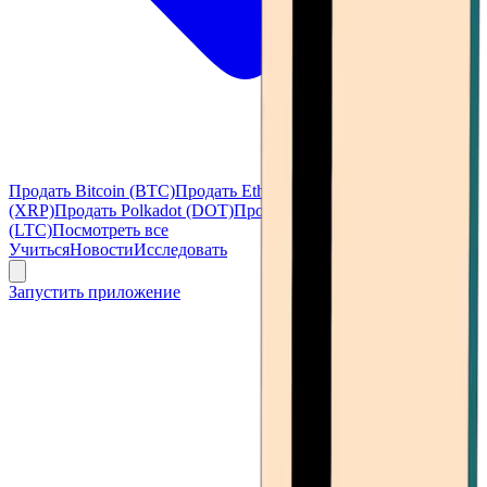
Продать Bitcoin (BTC)
Продать Ethereum (ETH)
Продать Ripple
(XRP)
Продать Polkadot (DOT)
Продать Litecoin
(LTC)
Посмотреть все
Учиться
Новости
Исследовать
Запустить приложение