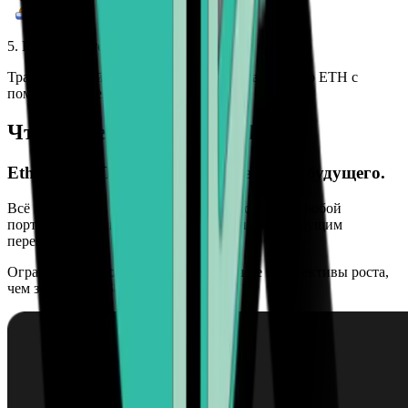
5. Наслаждайтесь своей свободой
Тратьте, торгуйте, управляйте и защищайте свою ETH с
помощью кошелька Bitcoin.com
Что такое Ethereum (ETH)?
Ethereum (ETH) — цифровая валюта будущего.
Всё популярнее с каждым годом, он дополнит любой
портфель, когда нужен актив, устойчивый к будущим
переменам.
Ограниченное кол-во ETH даёт большие перспективы роста,
чем золото или S&P 500.