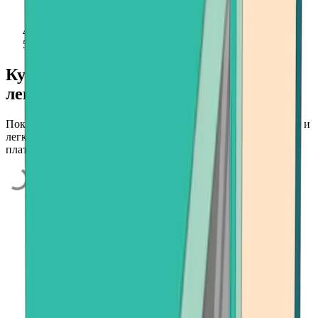
Эфириум (ETH)
Купите Ethereum (ETH) быстро и
легко
Покупайте ETH и другие выбранные криптовалюты быстро и
легко с помощью кредитной карты, банковского счёта или
платёжного приложения.