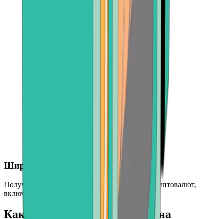
Широкий выбор криптовалют
Получите доступ к ряду ведущих мировых криптовалют,
включая BTC, ETH, BCH и другие
Как купить Ethereum (ETH) на