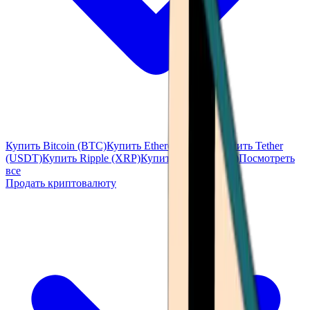
Купить Bitcoin (BTC)
Купить Ethereum (ETH)
Купить Tether
(USDT)
Купить Ripple (XRP)
Купить Solana (SOL)
Посмотреть
все
Продать криптовалюту