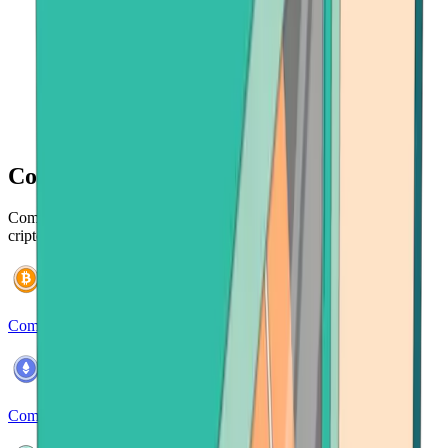
Compra más de 120 criptomonedas
Compre y administre de forma segura una amplia gama de
criptomonedas con facilidad.
Comprar Bitcoin
Comprar Ethereum