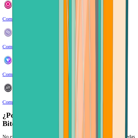
Comprar Polkadot
Comprar Polygon
Comprar Verse
Comprar Stellar
¿Por qué comprar criptomonedas en
Bitcoin.com?
No existe un lugar más rápido y seguro para comprar criptomonedas