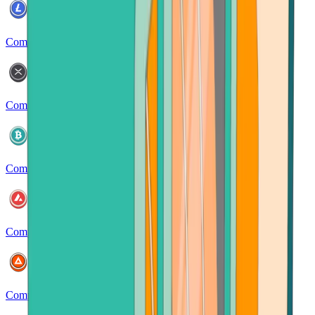
Comprar Litecoin
Comprar XRP
Comprar Bitcoin Cash
Comprar Avalanche
Comprar Basic Attention Token