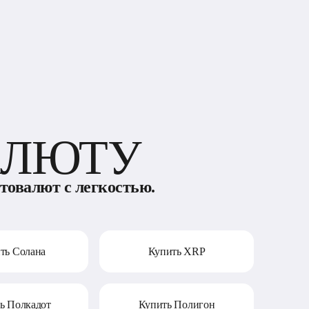
АЛЮТУ
товалют с легкостью.
ть Солана
Купить XRP
ь Полкадот
Купить Полигон