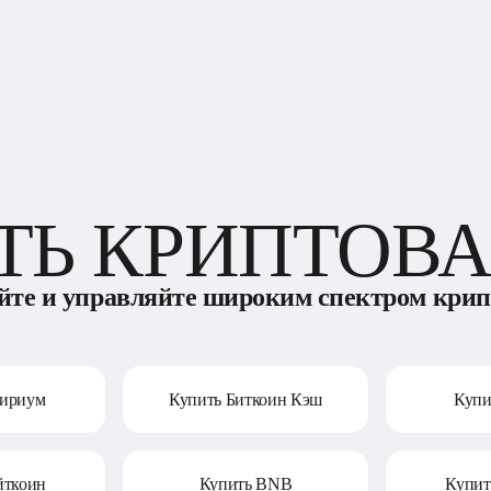
ТЬ КРИПТОВ
йте и управляйте широким спектром крип
фириум
Купить Биткоин Кэш
Купи
йткоин
Купить BNB
Купит